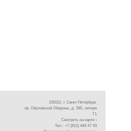
192012, г. Санкт-Петербург,
пр. Обуховской Обороны, д. 295, литера
Г1
Смотреть на карте ›
Тел.: +7 (812) 449 47 43