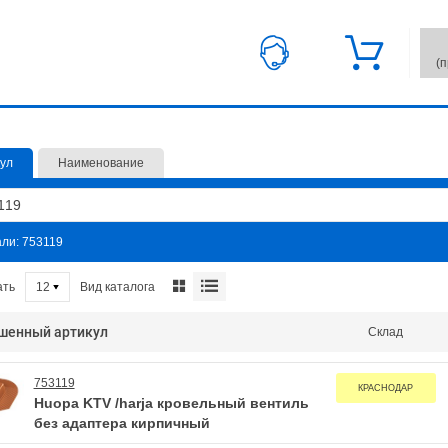
(
ул
Наименование
али: 753119
Вид каталога
ать
12
шенный артикул
Склад
753119
КРАСНОДАР
Huopa KTV /harja кровельный вентиль
без адаптера кирпичный