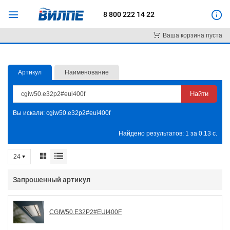
8 800 222 14 22
Ваша корзина пуста
Артикул
Наименование
Вы искали: cgiw50.e32p2#eui400f
Найдено результатов: 1 за 0.13 с.
24
Запрошенный артикул
CGIW50.E32P2#EUI400F