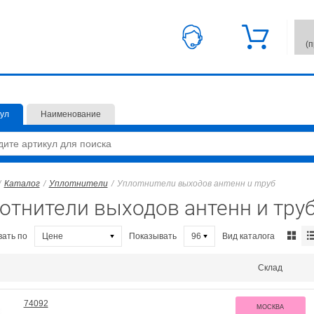
(
ул
Наименование
/
Каталог
/
Уплотнители
/
Уплотнители выходов антенн и труб
отнители выходов антенн и тру
Вид каталога
ать по
Цене
Показывать
96
Склад
74092
МОСКВА