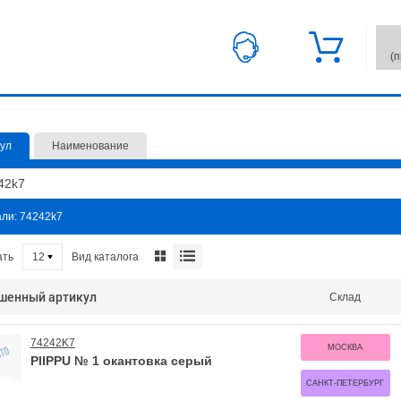
(
ул
Наименование
али: 74242k7
Вид каталога
ать
12
шенный артикул
Склад
74242K7
МОСКВА
PIIPPU № 1 окантовка серый
САНКТ-ПЕТЕРБУРГ