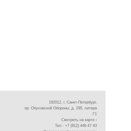
192012, г. Санкт-Петербург,
пр. Обуховской Обороны, д. 295, литера
Г1
Смотреть на карте ›
Тел.: +7 (812) 449 47 43